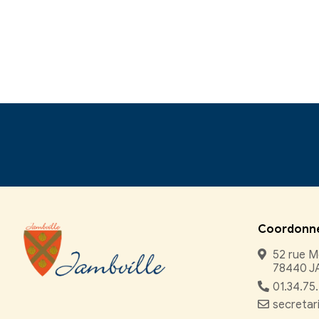
©
Direction de l'inform
comarquage developpé par