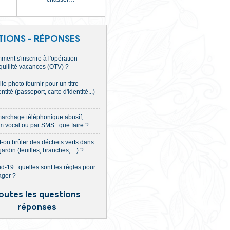
Étranger
Loisirs
inte,
Titres de séjour,
Attestation
Animaux,
Permis batea
e,
d’accueil,
Regroupement
Tourisme,
Permis de
familial…
chasser…
QUESTIONS - RÉPONSES
 ligne
Comment s'inscrire à l'opération
tranquillité vacances (OTV) ?
n (e-création)
Quelle photo fournir pour un titre
d'identité (passeport, carte d'identité..