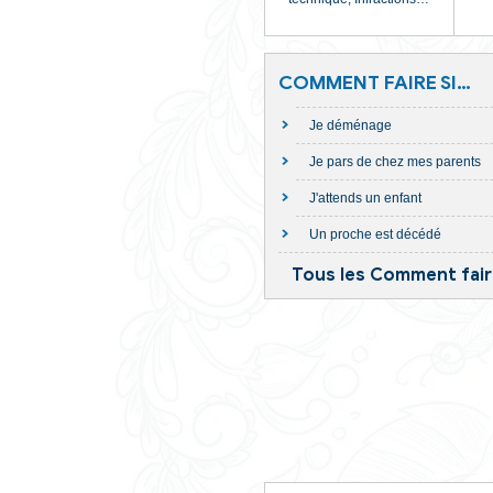
Transports
Carte grise,
Perm
conduire,
Cont
technique,
Infrac
COMMENT FA
Je déménage
Je pars de ch