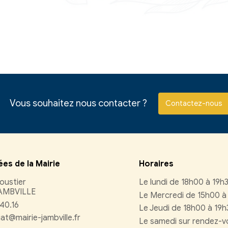
ation légale et administrative
baseo.io