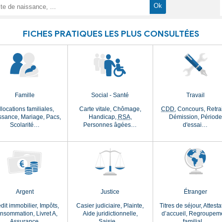
arches administrative
FICHES PRATIQUES LES P
nneté
Famille
Social - Santé
ort,
Allocations familiales,
Carte vitale,
Chôma
rs à
Naissance,
Mariage,
Pacs,
Handicap,
RSA
,
rte
Scolarité…
Personnes âgée