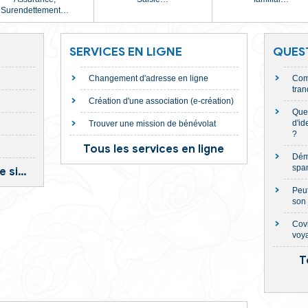
Argent
Justice
is de
Crédit immobilier,
Impôts,
Casier judiciaire,
Pla
rôle
Consommation,
Livret A,
Aide juridictionnell
tions…
Assurance,
Saisie…
Surendettement…
IRE SI…
SERVICES EN LIGNE
Changement d'adresse en
ez mes parents
Création d'une associatio