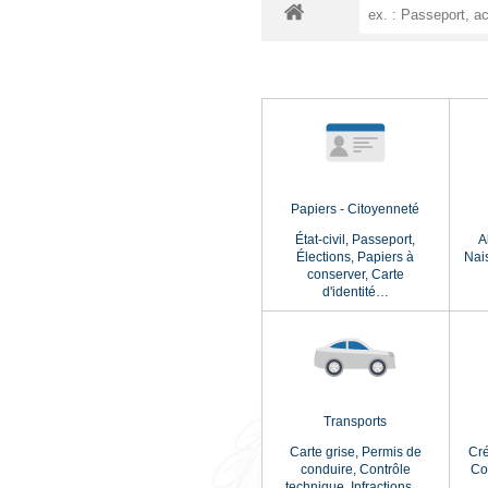
Vos dém
Papiers - Citoye
État-civil,
Passep
Élections,
Papie
conserver,
Ca
d'identité…