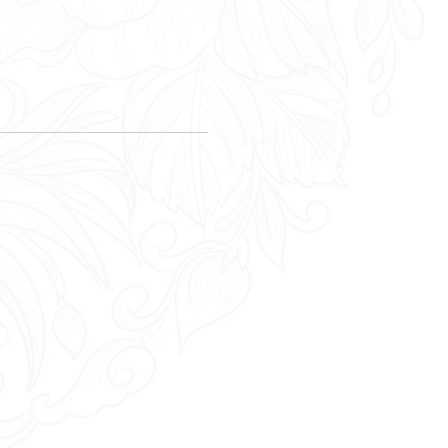
énévolat
?
en ligne
Démarchage téléphonique abusif,
spam vocal ou par SMS : que faire ?
Peut-on brûler des déchets verts dan
son jardin (feuilles, branches, ...) ?
Covid-19 : quelles sont les règles po
voyager ?
Toutes les questions
réponses