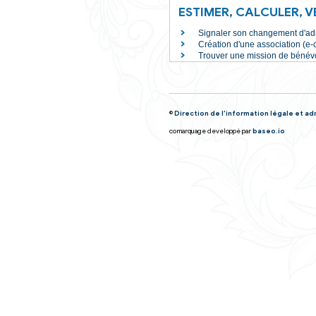
J'attends un e
Un proche es
Tous les C
ESTIMER, CA
Signaler son 
Création d'une
Trouver une m