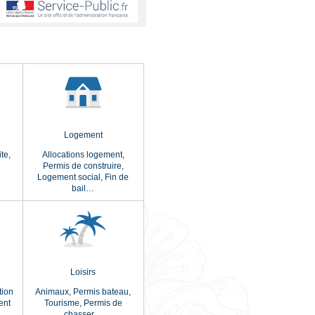
s
LUS CONSULTÉES
Travail
Logement
ge,
CDD
,
Concours,
Retraite,
Allocations logement,
Démission,
Période
Permis de construire,
s…
d'essai…
Logement social,
Fin d
bail…