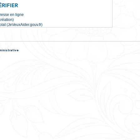
nfant
Trouver une mission de b
t décédé
Tous les services 
omment faire si…
LCULER, VÉRIFIER
changement d'adresse en ligne
 association (e-création)
ission de bénévolat (JeVeuxAider.gouv.fr)