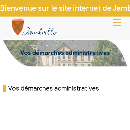
Bienvenue sur le site internet de Jambv
ACCUEIL
Vos démarches administratives
VIE MUNICIPALE
VIE LOCALE
INFOS PRATIQUES
Vos démarches administratives
PATRIMOINE & HISTOIRE
CONTACTEZ-NOUS