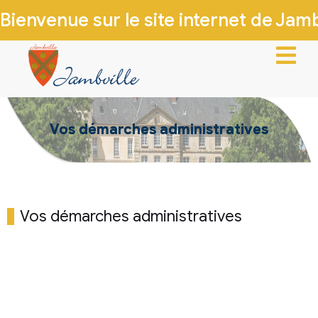
Bienvenue sur le site internet de Jambv
ACCUEIL
Vos démarches administratives
VIE MUNICIPALE
VIE LOCALE
INFOS PRATIQUES
Vos démarches administratives
PATRIMOINE & HISTOIRE
CONTACTEZ-NOUS