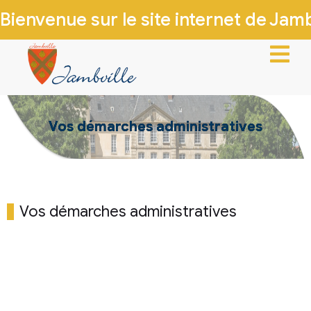
Bienvenue sur le site internet de Jambv
ACCUEIL
Vos démarches administratives
VIE MUNICIPALE
VIE LOCALE
INFOS PRATIQUES
Vos démarches administratives
PATRIMOINE & HISTOIRE
CONTACTEZ-NOUS