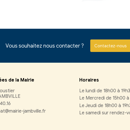
ation légale et administrative
baseo.io