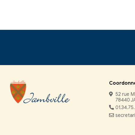
©
Direction de l'inform
comarquage developpé par