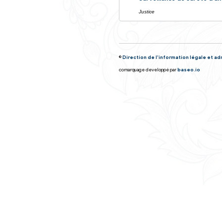
Textes de réfé
Questions ? Ré
Quelles sont
Et aussi
Surveillance
Justice