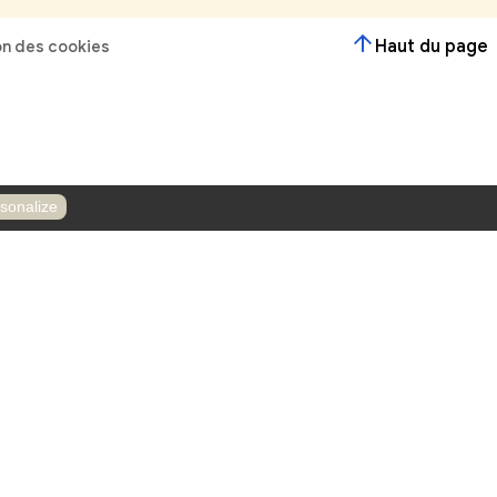
r ?
Contactez-nous
Horaires
Le lundi de 18h00 à 19h30
Le Mercredi de 15h00 à 17h30