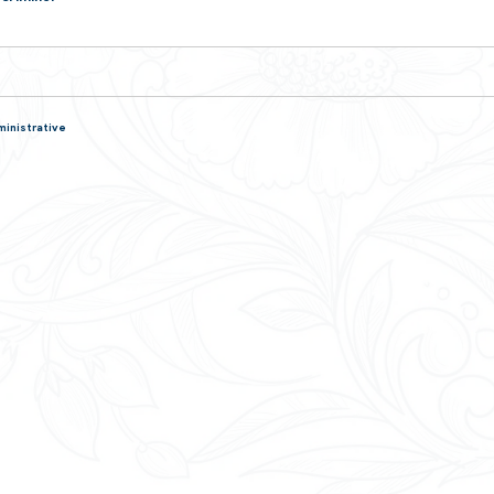
rence
ponses !
 les différences entre une contravention, un délit et un cri
 de sûreté d'un criminel