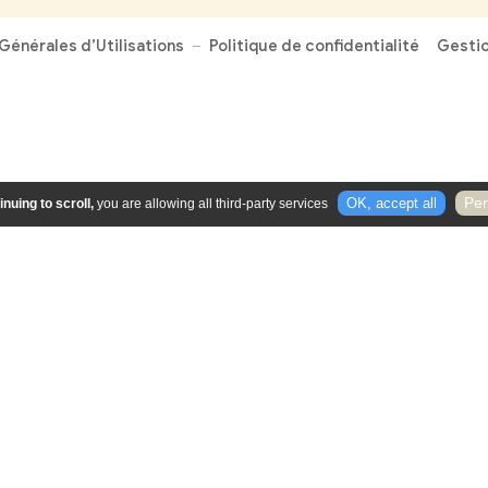
Vous souhaitez nous contacte
Coordonnées de la Mairie
52 rue Moustier
78440 JAMBVILLE
01.34.75.40.16