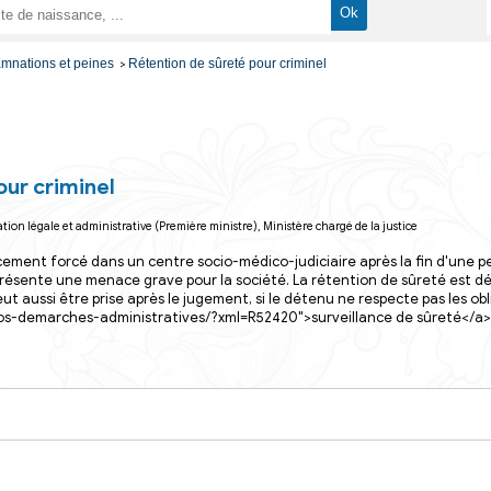
arches administrative
Justice
Condamnations et peines
Rétention de sûreté pour cr
>
>
>
 sûreté pour criminel
irection de l'information légale et administrative (Première ministre), Minis
eté est un placement forcé dans un centre socio-médico-jud
el si le détenu présente une menace grave pour la société