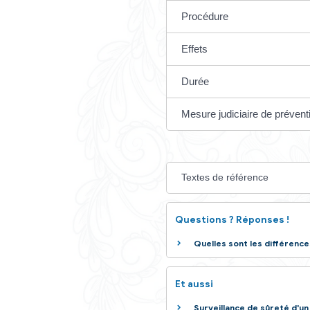
peine criminelle. M
href="https://mair
De quoi s'agit-i
Qui est concer
Procédure
Effets
Durée
Mesure judiciai