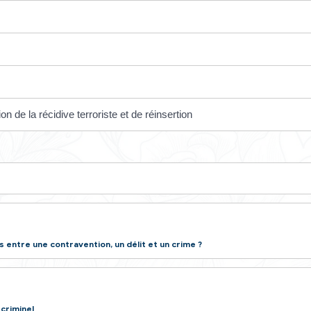
ais la mesure peut aussi être prise après le jugement, si le
ie-jambville.fr/vos-demarches-administratives/?xml=R52420
l ?
né ?
re de prévention de la récidive terroriste et de réinserti