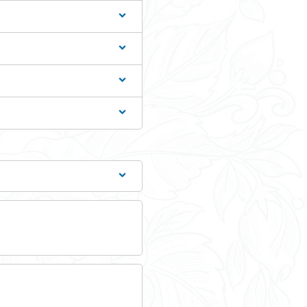
 détenu ne respecte pas les obligations d'une <a
">surveillance de sûreté</a>.
Tout replier
Tout dépl
on