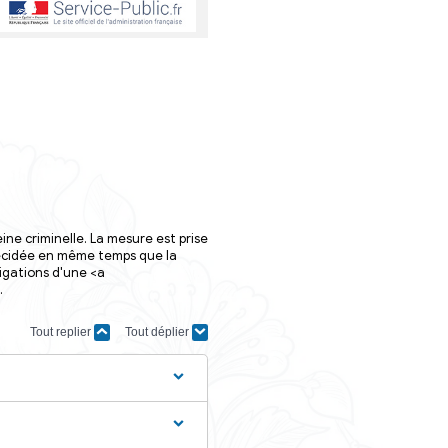
s
iminel
tère chargé de la justice
iciaire après la fin d'une peine criminelle. La mesure est 
. La rétention de sûreté est décidée en même temps que la