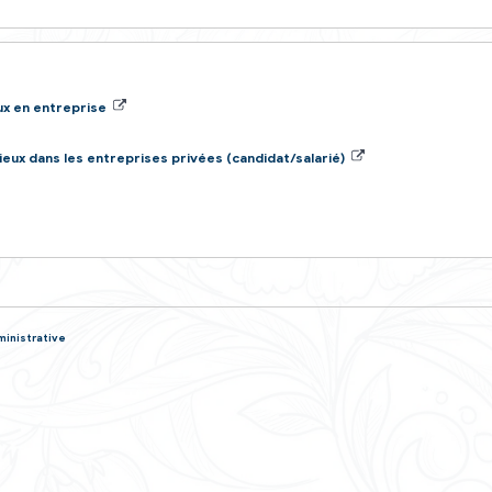
rence
ponses !
er son visage dans un lieu public ?
n au travail
plus