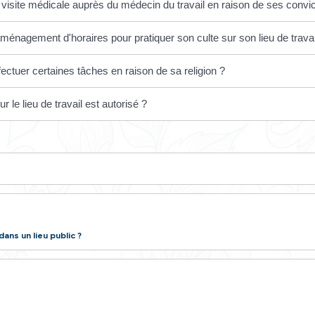
es-ci sont justifiées par la nature des tâches confiées au s
-il porter un vêtement religieux ou un signe religieux dan
-il obtenir un congé pour une fête religieuse ?
-il refuser une visite médicale auprès du médecin du tra
-il obtenir un aménagement d'horaires pour pratiquer son 
-il refuser d'effectuer certaines tâches en raison de sa r
rosélytisme sur le lieu de travail est autorisé ?