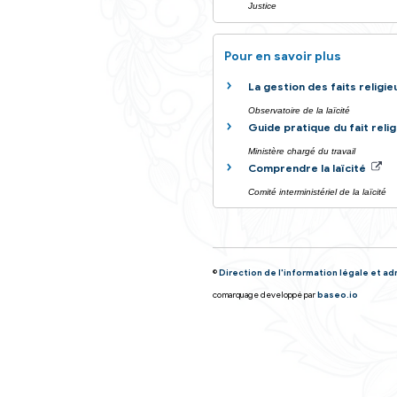
Textes de réfé
Questions ? Ré
Peut-on cach
Et aussi
Discriminatio
Justice
Pour en savoir 