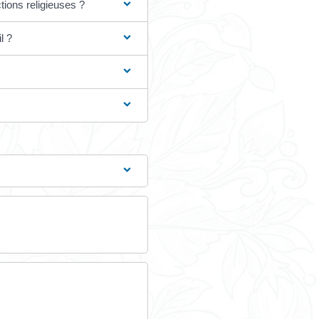
alarié. Nous faisons un point sur la règlementation.
Tout replier
Tout dépl
s l'entreprise ?
vail en raison de ses convictions religieuses ?
culte sur son lieu de travail ?
eligion ?