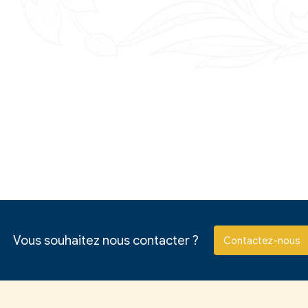
es faits religieux en entreprise
a laïcité
ue du fait religieux dans les entreprises privées (candidat/
du travail
a laïcité
ériel de la laïcité
ation légale et administrative
baseo.io