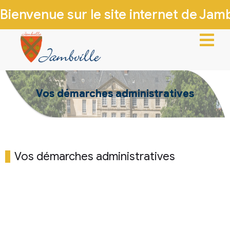
Bienvenue sur le site internet de Jambv
ACCUEIL
Vos démarches administratives
VIE MUNICIPALE
VIE LOCALE
INFOS PRATIQUES
Vos démarches administratives
PATRIMOINE & HISTOIRE
CONTACTEZ-NOUS