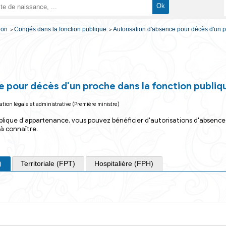
arches administrative
Travail - Formation
Congés dans la fonction publique
Autorisa
>
>
>
 d'absence pour décès d'un proche dans
irection de l'information légale et administrative (Première ministre)
tre fonction publique d’appartenance, vous pouvez bénéfici
s informations à connaître.