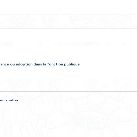
ue d'État (FPE)
Territoriale (FPT)
Hospitalière
oche
fant
rence