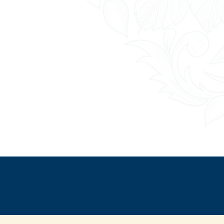
Congé de 3 j
Travail - Formati
©
Direction de l'inform
comarquage developpé par