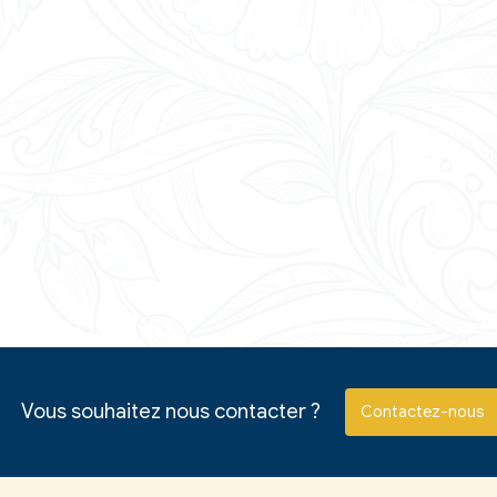
ours pour naissance ou adoption dans la fonction publique
on
ation légale et administrative
baseo.io