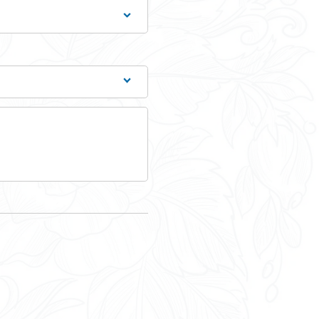
 (FPH)
Tout replier
Tout dépl