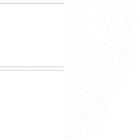
teur
ative (Dila) - Première ministre