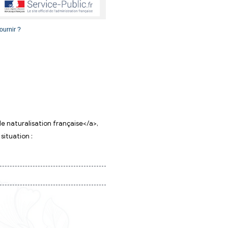
s
 : quels justificatifs de domicile fournir ?
cile fournir ?
atives/?xml=F2213">demande de naturalisation française</
/span> suivants, selon votre situation :