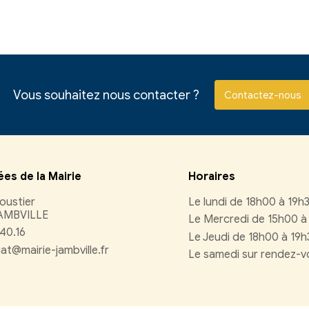
neté - Élections
ation légale et administrative
baseo.io