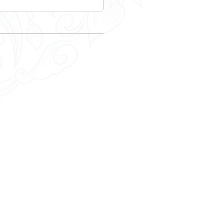
?
nir ?
euf ?