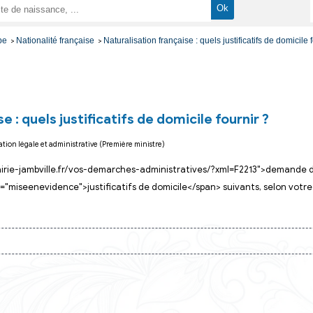
arches administrative
Étranger - Europe
Nationalité française
Naturalisation française
>
>
>
n française : quels justificatifs de domi
irection de l'information légale et administrative (Première ministre)
href="https://mairie-jambville.fr/vos-demarches-administr
les <span class="miseenevidence">justificatifs de domicile<