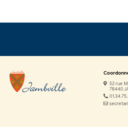
Papiers - Citoyen
©
Direction de l'inform
comarquage developpé par