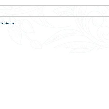
 française : quels justificatifs d'état civil et de nationalité 
n française : quels justificatifs de revenus et d'impôts four
n française : quels documents fournir si l'on vit en couple ?
n : quels documents fournir si l'on est divorcé, séparé ou v
n : quels justificatifs pour les enfants mineurs ?
rançaise : comment justifier de son niveau en français ?
civil
neté - Élections
ile (réfugié, protection subsidiaire, apatride)
e
naturalisation
e
 de documents d'origine étrangère (authentification)