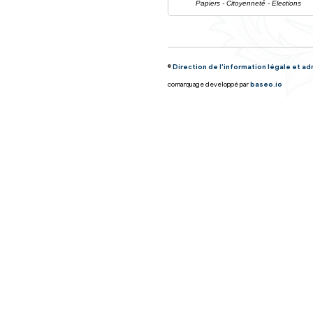
Naturalisation
Naturalisatio
Naturalisatio
Naturalisatio
Naturalisatio
Nationalité f
Et aussi
Actes d'état 
Papiers - Citoyen
Demande d'as
Étranger - Europ
Demande de 
Étranger - Europ
Légalisation