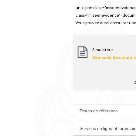
Vous êtes locat
Vous êtes propri
Vous êtes hébe
À savoir
un <span class="
class="miseenevi
Vous pouvez auss
Simulate