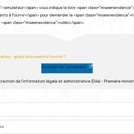
aire
étaire
rgé(e)
miseenevidence">simulateur</span> vous indique la liste 
dence">documents à fournir</span> pour demander la <spa
i consulter une <span class="miseenevidence">vidéo</spa
ur