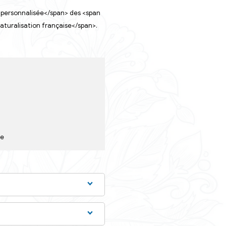
<span class="miseenevidence">personnalisée</span> des <
n class="miseenevidence">naturalisation française</spa
n>.