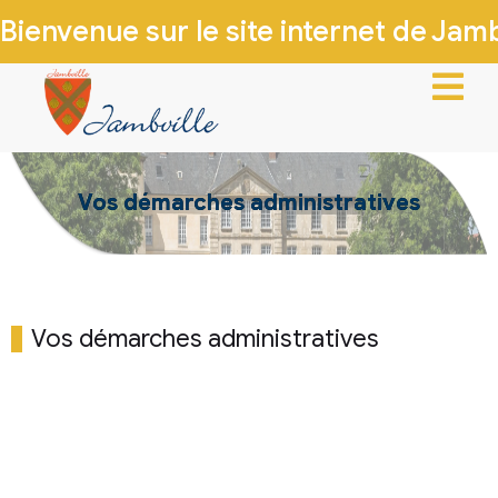
Bienvenue sur le site internet de Jambv
ACCUEIL
Vos démarches administratives
VIE MUNICIPALE
VIE LOCALE
INFOS PRATIQUES
Vos démarches administratives
PATRIMOINE & HISTOIRE
CONTACTEZ-NOUS