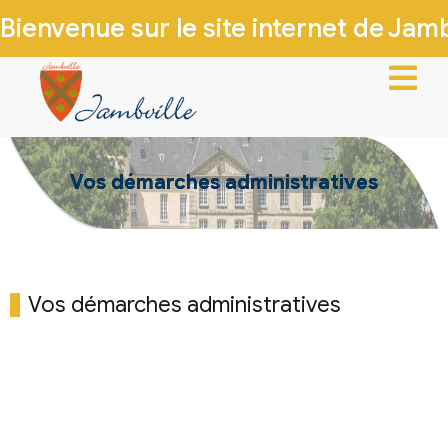
Bienvenue sur le site internet de Jambv
ACCUEIL
Vos démarches administratives
VIE MUNICIPALE
VIE LOCALE
INFOS PRATIQUES
Vos démarches administratives
PATRIMOINE & HISTOIRE
CONTACTEZ-NOUS