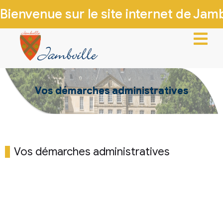
Bienvenue sur le site internet de Jambv
ACCUEIL
Vos démarches administratives
VIE MUNICIPALE
VIE LOCALE
INFOS PRATIQUES
Vos démarches administratives
PATRIMOINE & HISTOIRE
CONTACTEZ-NOUS